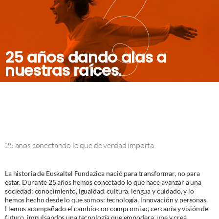
u
l
s
o
s
25 años dando alas a
o
nuestras raíces.
c
i
a
l
d
i
25 años conectando lo que de verdad importa
g
i
La historia de Euskaltel Fundazioa nació para transformar, no para
t
estar. Durante 25 años hemos conectado lo que hace avanzar a una
a
sociedad: conocimiento, igualdad, cultura, lengua y cuidado, y lo
hemos hecho desde lo que somos: tecnología, innovación y personas.
l
Hemos acompañado el cambio con compromiso, cercanía y visión de
futuro, impulsandos una tecnología que empodera, une y crea