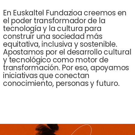
l
t
En Euskaltel Fundazioa creemos en
e
el poder transformador de la
l
tecnología y la cultura para
F
construir una sociedad más
u
equitativa, inclusiva y sostenible.
n
Apostamos por el desarrollo cultural
d
y tecnológico como motor de
a
transformación. Por eso, apoyamos
z
iniciativas que conectan
i
conocimiento, personas y futuro.
o
a
,
i
m
p