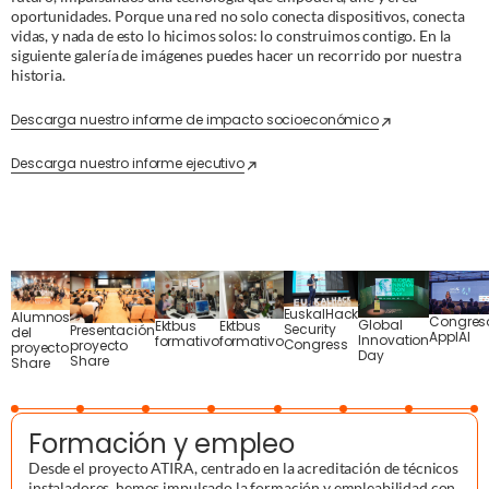
oportunidades. Porque una red no solo conecta dispositivos, conecta
vidas, y nada de esto lo hicimos solos: lo construimos contigo. En la
siguiente galería de imágenes puedes hacer un recorrido por nuestra
historia.
Descarga nuestro informe de impacto socioeconómico
Descarga nuestro informe ejecutivo
EuskalHack
Alumnos
Congres
Global
Ektbus
Ektbus
Security
Presentación
del
ApplAI
Innovation
formativo
formativo
Congress
proyecto
proyecto
Day
Share
Share
Formación y empleo
Desde el proyecto ATIRA, centrado en la acreditación de técnicos
instaladores, hemos impulsado la formación y empleabilidad con