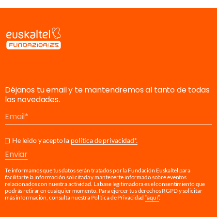
Déjanos tu email y te mantendremos al tanto de todas
las novedades.
Email
He leido y acepto la
política de privacidad*.
Enviar
Te informamos que tus datos serán tratados por la Fundación Euskaltel para
facilitarte la información solicitada y mantenerte informado sobre eventos
relacionados con nuestra actividad. La base legitimadora es el consentimiento que
podrás retirar en cualquier momento. Para ejercer tus derechos RGPD y solicitar
más información, consulta nuestra Política de Privacidad
“aquí”
.