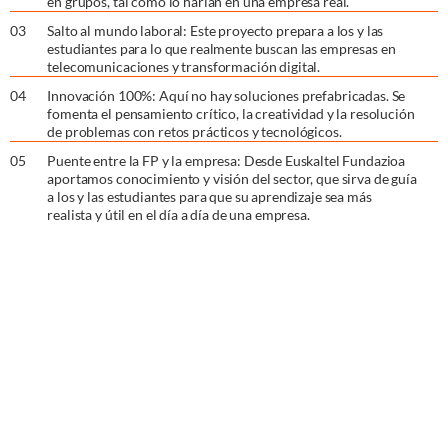
en grupos, tal como lo harían en una empresa real.
0
3
Salto al mundo laboral: Este proyecto prepara a los y las
estudiantes para lo que realmente buscan las empresas en
telecomunicaciones y transformación digital.
0
4
Innovación 100%: Aquí no hay soluciones prefabricadas. Se
fomenta el pensamiento crítico, la creatividad y la resolución
de problemas con retos prácticos y tecnológicos.
0
5
Puente entre la FP y la empresa: Desde Euskaltel Fundazioa
aportamos conocimiento y visión del sector, que sirva de guía
a los y las estudiantes para que su aprendizaje sea más
realista y útil en el día a día de una empresa.