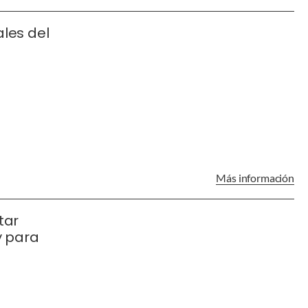
ales del
Más información
tar
y para