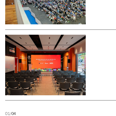
0
1
/
0
4