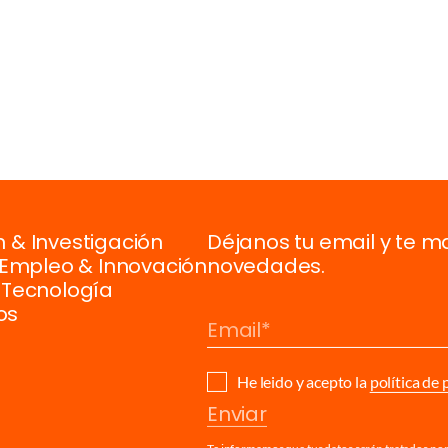
 & Investigación
Déjanos tu email y te m
, Empleo & Innovación
novedades.
 Tecnología
os
Email
He leido y acepto la
política de 
Enviar