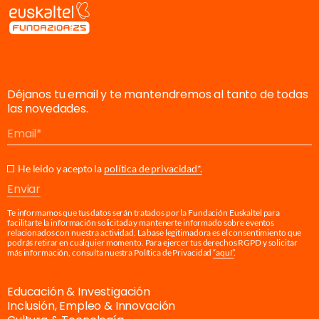
Déjanos tu email y te mantendremos al tanto de todas
las novedades.
Email
He leido y acepto la
política de privacidad*.
Enviar
Te informamos que tus datos serán tratados por la Fundación Euskaltel para
facilitarte la información solicitada y mantenerte informado sobre eventos
relacionados con nuestra actividad. La base legitimadora es el consentimiento que
podrás retirar en cualquier momento. Para ejercer tus derechos RGPD y solicitar
más información, consulta nuestra Política de Privacidad
“aquí”
.
Educación & Investigación
Inclusión, Empleo & Innovación