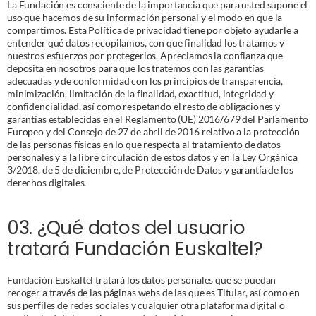
La Fundación es consciente de la importancia que para usted supone el 
uso que hacemos de su información personal y el modo en que la 
compartimos. Esta Política de privacidad tiene por objeto ayudarle a 
entender qué datos recopilamos, con que finalidad los tratamos y 
nuestros esfuerzos por protegerlos. Apreciamos la confianza que 
deposita en nosotros para que los tratemos con las garantías 
adecuadas y de conformidad con los principios de transparencia, 
minimización, limitación de la finalidad, exactitud, integridad y 
confidencialidad, así como respetando el resto de obligaciones y 
garantías establecidas en el Reglamento (UE) 2016/679 del Parlamento 
Europeo y del Consejo de 27 de abril de 2016 relativo a la protección 
de las personas físicas en lo que respecta al tratamiento de datos 
personales y a la libre circulación de estos datos y en la Ley Orgánica 
3/2018, de 5 de diciembre, de Protección de Datos y garantía de los 
derechos digitales. 
03. ¿Qué datos del usuario 
tratará Fundación Euskaltel?
Fundación Euskaltel tratará los datos personales que se puedan 
recoger a través de las páginas webs de las que es Titular, así como en 
sus perfiles de redes sociales y cualquier otra plataforma digital o 