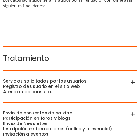
siguientes finalidades:
Tratamiento
Servicios solicitados por los usuarios:
Registro de usuario en el sitio web
Atención de consultas
Envío de encuestas de calidad
Finalidad
Participación en foros y blogs
Envío de Newsletter
Gestionar el registro de usuario en los casos en los que sea
Inscripción en formaciones (online y presencial)
necesario para permitir el acceso a las funcionalidades y
Invitación a eventos
contenidos de las herramientas disponibles a través del Sitio