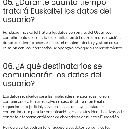
Datos tratados
05. ¿Durante cuánto tiempo 
Plazo de conservación
tratará Euskaltel los datos del 
Especificados en la política de cookies.
Mientras no solicites la oposición a este tratamiento.
Plazo de conservación
usuario?
Mientras no retires el consentimiento.
Plazo de conservación
Fundación Euskaltel tratará los datos personales del Usuario, en 
cumplimiento del principio de limitación del plazo de conservación, 
Los descritos en la política de Cookies.
durante el tiempo necesario para el mantenimiento y gestión de su 
relación con los interesados, se oponga o revoque su consentimiento.
06. ¿A qué destinatarios se 
comunicarán los datos del 
usuario?
Los datos recabados para las finalidades mencionadas no son 
comunicados a terceros, salvo en caso de obligación legal o 
requerimiento judicial, salvo en el caso de haya prestado su 
consentimiento para la comunicación de los datos identificativos y de 
contacto a terceras entidades colaboradoras de nuestra Fundación.
Por otra parte, podrán tener acceso a sus datos personales los 