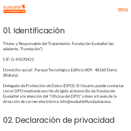
Menú
01. Identificación
Titular y Responsable del Tratamiento: Fundación Euskaltel (en 
adelante, “Fundación”)
CIF: G-95070421
Domicilio social:  Parque Tecnológico Edificio 809   48160 Derio 
(Bizkaia).
Delegado de Protección de Datos (DPO): El Usuario puede contactar 
con el DPO mediante escrito dirigido al domicilio de Fundación 
Euskaltel a la atención del “Oficina del DPO” o bien a través de la 
dirección de correo electrónico info@euskaltelfundazioa.eus.
02. Declaración de privacidad