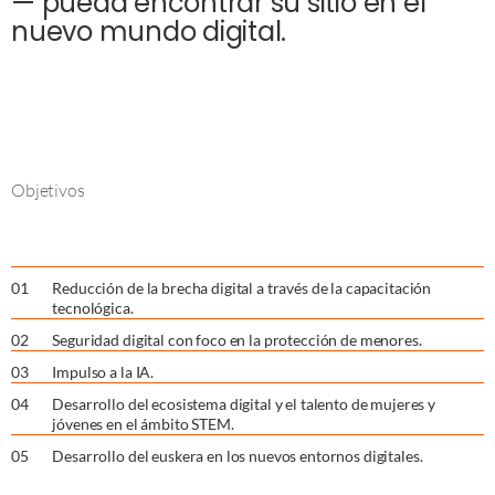
— pueda encontrar su sitio en el
nuevo mundo digital.
Objetivos
0
1
Reducción de la brecha digital a través de la capacitación
tecnológica.
0
2
Seguridad digital con foco en la protección de menores.
0
3
Impulso a la IA.
0
4
Desarrollo del ecosistema digital y el talento de mujeres y
jóvenes en el ámbito STEM.
0
5
Desarrollo del euskera en los nuevos entornos digitales.