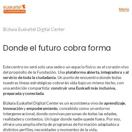
Menú
Bizkaia Euskaltel Digital Center
Donde el futuro cobra forma
Este centro no será solo una sede o un espacio físico: es el corazón vivo
del propósito de la Fundación. Una
plataforma abierta
,
integradora
y
al
servicio de toda la ciudadanía
. Un punto de encuentro donde todas
nuestras líneas estratégicas cobrarán vida bajo un mismo techo, con
una ambición compartida:
construir una Euskadi más inclusiva,
preparada y conectada
.
Bizkaia Euskaltel Digital Center es un ecosistema vivo de
aprendizaje
,
innovación
y
empoderamiento
, concebido como un entorno
intergeneracional, donde convivan personas de todas las edades,
realidades y contextos. Un lugar donde nadie quede fuera. Por eso,
ofrece una amplia oferta de programas de formación adaptados a
distintos perfiles, necesidades y momentos de la vida.