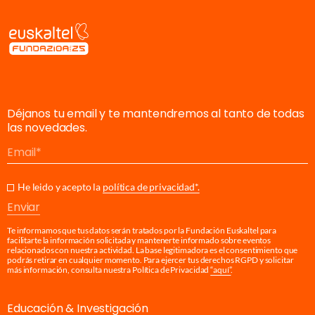
Déjanos tu email y te mantendremos al tanto de todas
las novedades.
Email
He leido y acepto la
política de privacidad*.
Enviar
Te informamos que tus datos serán tratados por la Fundación Euskaltel para
facilitarte la información solicitada y mantenerte informado sobre eventos
relacionados con nuestra actividad. La base legitimadora es el consentimiento que
podrás retirar en cualquier momento. Para ejercer tus derechos RGPD y solicitar
más información, consulta nuestra Política de Privacidad
“aquí”
.
Educación & Investigación