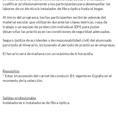
cualificar profesionalmente a los participantes para desempeñar las
labores de un técnico/a instalador de fibra óptica hasta el hogar.
Al inicio del programa, los/las participantes recibirán además del
material escolar que utilizarán durante las clases teóricas, ropa de
trabajo y un equipo de protección individual (EPI) para poder
desarrollar las prácticas en las condiciones de seguridad adecuadas.
Seguro (póliza de accidentes y de responsabilidad civil) del alumnado
para todo el itinerario, incluyendo el periodo de prácticas en empresas.
El horario será de mañana con un máximo de 6 horas/día.
Requisitos
* Estar en posesión del carnet de conducir B1 vigente en España en el
momento de la selección.
Salidas profesionales
Instaladores e instaladoras de fibra óptica.