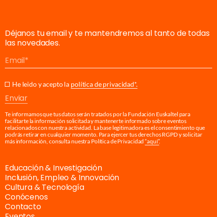
Déjanos tu email y te mantendremos al tanto de todas
las novedades.
Email
He leido y acepto la
política de privacidad*.
Enviar
Te informamos que tus datos serán tratados por la Fundación Euskaltel para
facilitarte la información solicitada y mantenerte informado sobre eventos
relacionados con nuestra actividad. La base legitimadora es el consentimiento que
podrás retirar en cualquier momento. Para ejercer tus derechos RGPD y solicitar
más información, consulta nuestra Política de Privacidad
“aquí”
.
Educación & Investigación
Inclusión, Empleo & Innovación
Cultura & Tecnología
Conócenos
Contacto
Eventos