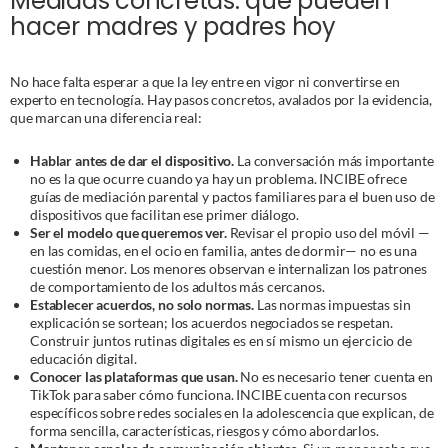
Medidas concretas: qué pueden
hacer madres y padres hoy
No hace falta esperar a que la ley entre en vigor ni convertirse en
experto en tecnología. Hay pasos concretos, avalados por la evidencia,
que marcan una diferencia real:
Hablar antes de dar el dispositivo.
La conversación más importante
no es la que ocurre cuando ya hay un problema. INCIBE ofrece
guías de mediación parental y pactos familiares para el buen uso de
dispositivos que facilitan ese primer diálogo.
Ser el modelo que queremos ver.
Revisar el propio uso del móvil —
en las comidas, en el ocio en familia, antes de dormir— no es una
cuestión menor. Los menores observan e internalizan los patrones
de comportamiento de los adultos más cercanos.
Establecer acuerdos, no solo normas.
Las normas impuestas sin
explicación se sortean; los acuerdos negociados se respetan.
Construir juntos rutinas digitales es en sí mismo un ejercicio de
educación digital.
Conocer las plataformas que usan.
No es necesario tener cuenta en
TikTok para saber cómo funciona. INCIBE cuenta con recursos
específicos sobre redes sociales en la adolescencia que explican, de
forma sencilla, características, riesgos y cómo abordarlos.