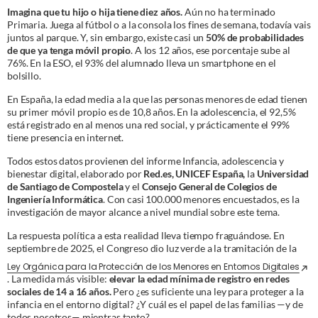
Imagina que tu hijo o hija tiene diez años.
Aún no ha terminado
Primaria. Juega al fútbol o a la consola los fines de semana, todavía vais
juntos al parque. Y, sin embargo, existe casi un
50% de probabilidades
de que ya tenga móvil propio
. A los 12 años, ese porcentaje sube al
76%. En la ESO, el 93% del alumnado lleva un smartphone en el
bolsillo.
En España, la edad media a la que las personas menores de edad tienen
su primer móvil propio es de 10,8 años. En la adolescencia, el 92,5%
está registrado en al menos una red social, y prácticamente el 99%
tiene presencia en internet.
Todos estos datos provienen del informe Infancia, adolescencia y
bienestar digital, elaborado por
Red.es, UNICEF España,
la
Universidad
de Santiago de Compostela
y el
Consejo General de Colegios de
Ingeniería Informática
. Con casi 100.000 menores encuestados, es la
investigación de mayor alcance a nivel mundial sobre este tema.
La respuesta política a esta realidad lleva tiempo fraguándose. En
septiembre de 2025, el Congreso dio luz verde a la tramitación de la
Ley Orgánica para la Protección de los Menores en Entornos Digitales
. La medida más visible:
elevar la edad mínima de registro en redes
sociales de 14 a 16 años.
Pero ¿es suficiente una ley para proteger a la
infancia en el entorno digital? ¿Y cuál es el papel de las familias —y de
todos nosotros— mientras tanto?