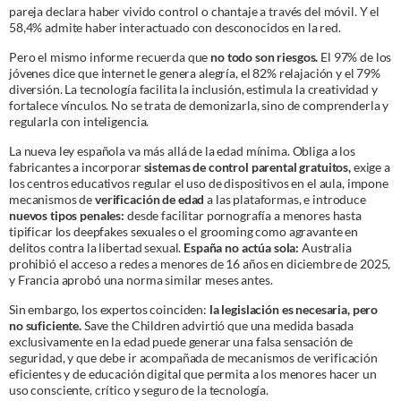
pareja declara haber vivido control o chantaje a través del móvil. Y el
58,4% admite haber interactuado con desconocidos en la red.
Pero el mismo informe recuerda que
no todo son riesgos.
El 97% de los
jóvenes dice que internet le genera alegría, el 82% relajación y el 79%
diversión. La tecnología facilita la inclusión, estimula la creatividad y
fortalece vínculos. No se trata de demonizarla, sino de comprenderla y
regularla con inteligencia.
La nueva ley española va más allá de la edad mínima. Obliga a los
fabricantes a incorporar
sistemas de control parental gratuitos,
exige a
los centros educativos regular el uso de dispositivos en el aula, impone
mecanismos de
verificación de edad
a las plataformas, e introduce
nuevos tipos penales:
desde facilitar pornografía a menores hasta
tipificar los deepfakes sexuales o el grooming como agravante en
delitos contra la libertad sexual.
España no actúa sola:
Australia
prohibió el acceso a redes a menores de 16 años en diciembre de 2025,
y Francia aprobó una norma similar meses antes.
Sin embargo, los expertos coinciden:
la legislación es necesaria, pero
no suficiente.
Save the Children advirtió que una medida basada
exclusivamente en la edad puede generar una falsa sensación de
seguridad, y que debe ir acompañada de mecanismos de verificación
eficientes y de educación digital que permita a los menores hacer un
uso consciente, crítico y seguro de la tecnología.