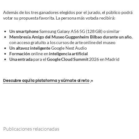
Además de los tres ganadores elegidos por el jurado, el público podrá
votar su propuesta favorita. La persona más votada recibirá:
Un smartphone
Samsung Galaxy A56 5G (128 GB) o similar
Membresía Amigo del Museo Guggenheim Bilbao durante un año
,
con acceso gratuito a los cursos de arte online del museo
Un altavoz inteligente
Google Nest Audio
Formación
online en
inteligencia artificial
Una entrada
para el
Google Cloud Summit
2026 en Madrid
Descubre aquí la plataforma y súmate al reto
Publicaciones relacionadas