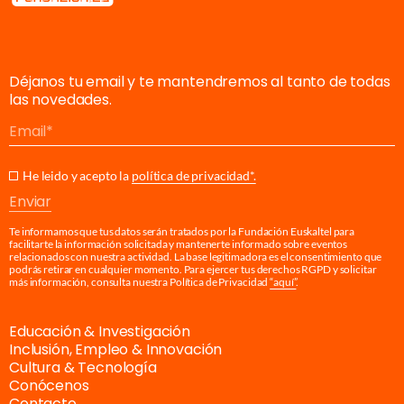
Déjanos tu email y te mantendremos al tanto de todas
las novedades.
Email
He leido y acepto la
política de privacidad*.
Enviar
Te informamos que tus datos serán tratados por la Fundación Euskaltel para
facilitarte la información solicitada y mantenerte informado sobre eventos
relacionados con nuestra actividad. La base legitimadora es el consentimiento que
podrás retirar en cualquier momento. Para ejercer tus derechos RGPD y solicitar
más información, consulta nuestra Política de Privacidad
“aquí”
.
Educación & Investigación
Inclusión, Empleo & Innovación
Cultura & Tecnología
Conócenos
Contacto