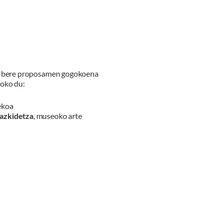
ere bere proposamen gogokoena
soko du:
ekoa
azkidetza
, museoko arte