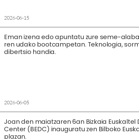
2026-06-15
Eman izena edo apuntatu zure seme-alab
ren udako bootcampetan. Teknologia, sor
dibertsio handia.
2026-06-05
Joan den maiatzaren 6an Bizkaia Euskaltel D
Center (BEDC) inauguratu zen Bilboko Eusk
plazan.