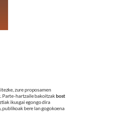
aitezke, zure proposamen
z. Parte-hartzaile bakoitzak
bost
ztiak ikusgai egongo dira
a, publikoak bere lan gogokoena