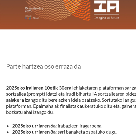
Parte hartzea oso erraza da
2025eko irailaren 10etik 30era
lehiaketaren plataforman sar z
sortzailea (prompt) idatzi eta irudi bihurtu IA sortzailearen bide
saiakera
izango ditu bere azken ideia osatzeko. Sortutako lan gu
plataforman. Epaimahaiak finalistak aukeratuko ditu eta, gainer
bozkatu ahal izango du.
2025eko urriaren 6a
: irabazleen iragarpena.
2025eko urriaren 8a
: sari banaketa ospatuko dugu.