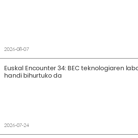
2026-08-07
Euskal Encounter 34: BEC teknologiaren lab
handi bihurtuko da
2026-07-24