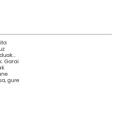
ita
uz
rduak
k. Garai
ak
rune
sa, gure