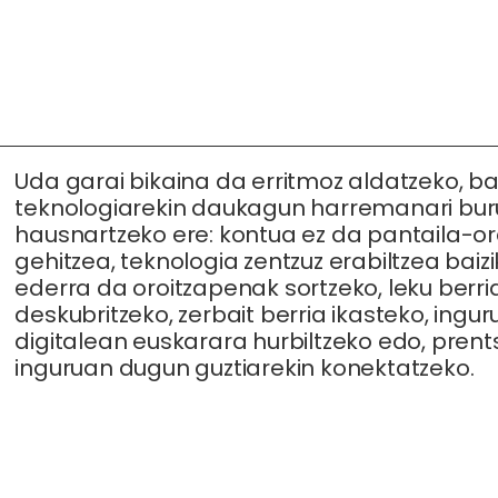
Uda garai bikaina da erritmoz aldatzeko, ba
teknologiarekin daukagun harremanari bur
hausnartzeko ere: kontua ez da pantaila-o
gehitzea, teknologia zentzuz erabiltzea baizi
ederra da oroitzapenak sortzeko, leku berri
deskubritzeko, zerbait berria ikasteko, ingu
digitalean euskarara hurbiltzeko edo, prent
inguruan dugun guztiarekin konektatzeko.