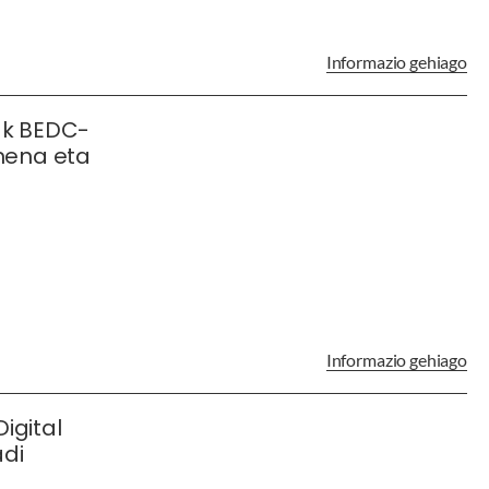
Informazio gehiago
ak BEDC-
mena eta
Informazio gehiago
igital
adi