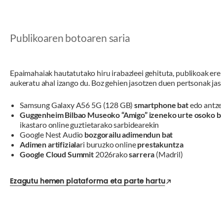
Publikoaren botoaren saria
Epaimahaiak hautatutako hiru irabazleei gehituta, publikoak 
aukeratu ahal izango du. Boz gehien jasotzen duen pertsonak ja
Samsung Galaxy A56 5G (128 GB)
smartphone bat
edo antz
Guggenheim Bilbao Museoko “Amigo” izeneko urte osoko b
ikastaro online guztietarako sarbidearekin
Google Nest Audio
bozgorailu adimendun bat
Adimen artifiziala
ri buruzko online
prestakuntza
Google Cloud Summit
2026rako
sarrera
(Madril)
Ezagutu hemen plataforma eta parte hartu