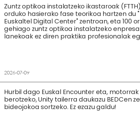
Zuntz optikoa instalatzeko ikastaroak (FTTH)
orduko hasierako fase teorikoa hartzen du "
Euskaltel Digital Center" zentroan, eta 100 o
gehiago zuntz optikoa instalatzeko enpresa
lanekoak ez diren praktika profesionalak eg
2026-07-09
Hurbil dago Euskal Encounter eta, motorrak
berotzeko, Unity tailerra daukazu BEDCen z
bideojokoa sortzeko. Ez ezazu galdu!