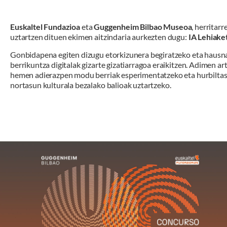
Euskaltel Fundazioa
eta
Guggenheim Bilbao Museoa
, herritar
uztartzen dituen ekimen aitzindaria aurkezten dugu:
IA Lehiaket
Gonbidapena egiten dizugu etorkizunera begiratzeko eta hausn
berrikuntza digitalak gizarte gizatiarragoa eraikitzen. Adimen art
hemen adierazpen modu berriak esperimentatzeko eta hurbiltas
nortasun kulturala bezalako balioak uztartzeko.