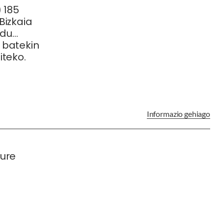
 185
Bizkaia
rdu
 batekin
iteko.
Informazio gehiago
eure