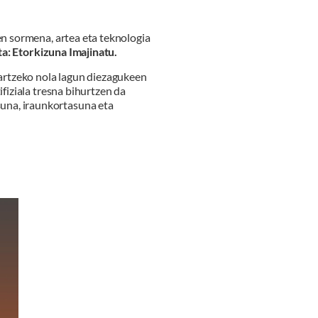
ren sormena, artea eta teknologia
a: Etorkizuna Imajinatu.
artzeko nola lagun diezagukeen
ifiziala tresna bihurtzen da
una, iraunkortasuna eta