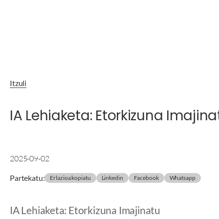
Itzuli
IA Lehiaketa: Etorkizuna Imajina
2025-09-02
Partekatu
:
Erlazioa kopiatu
Linkedin
Facebook
Whatsapp
IA Lehiaketa: Etorkizuna Imajinatu