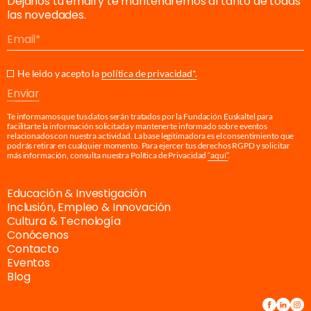
Déjanos tu email y te mantendremos al tanto de todas
las novedades.
Email
He leido y acepto la
política de privacidad*.
Enviar
Te informamos que tus datos serán tratados por la Fundación Euskaltel para
facilitarte la información solicitada y mantenerte informado sobre eventos
relacionados con nuestra actividad. La base legitimadora es el consentimiento que
podrás retirar en cualquier momento. Para ejercer tus derechos RGPD y solicitar
más información, consulta nuestra Política de Privacidad
“aquí”
.
Educación & Investigación
Inclusión, Empleo & Innovación
Cultura & Tecnología
Conócenos
Contacto
Eventos
Blog