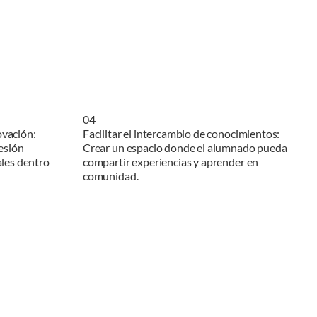
0
4
ovación:
Facilitar el intercambio de conocimientos:
esión
Crear un espacio donde el alumnado pueda
nales dentro
compartir experiencias y aprender en
comunidad.