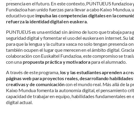
presencia en el futuro. En este contexto, PUNTUEUS fundazioa y
Fundazioa han unido fuerzas para llevar a cabo Kaixo Mundua, 
educativo que
impulsa las competencias digitales en la comuni
refuerza la identidad digital en euskera
.
PUNTUEUS es una entidad sin ánimo de lucro que trabaja para g
seguridad digital y fomentar el uso del euskera en internet. Su la
para que la lengua y la cultura vasca no solo tengan presencia on
también ocupen el lugar que merecen en el ámbito digital. Gracias
colaboración con Euskaltel Fundazioa, este compromiso se trasla
con una
propuesta práctica y motivadora
para el alumnado.
A través de este programa,
los y las estudiantes aprenden a cre
páginas web para proyectos reales, desarrollando habilidades 
creativas y de comunicación
con el mundo real. Más allá de la 
Kaixo Mundua fomenta la autonomía digital, el pensamiento críti
capacidad de trabajar en equipo, habilidades fundamentales en 
digital actual.