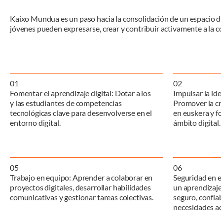
Kaixo Mundua es un paso hacia la consolidación de un espacio dig
jóvenes pueden expresarse, crear y contribuir activamente a la 
0
1
0
2
Fomentar el aprendizaje digital: Dotar a los
Impulsar la id
y las estudiantes de competencias
Promover la c
tecnológicas clave para desenvolverse en el
en euskera y fo
entorno digital.
ámbito digital.
0
5
0
6
Trabajo en equipo: Aprender a colaborar en
Seguridad en e
proyectos digitales, desarrollar habilidades
un aprendizaje
comunicativas y gestionar tareas colectivas.
seguro, confia
necesidades ac