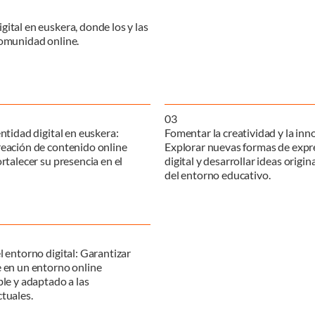
ital en euskera, donde los y las
comunidad online.
0
3
entidad digital en euskera:
Fomentar la creatividad y la inn
reación de contenido online
Explorar nuevas formas de expr
rtalecer su presencia en el
digital y desarrollar ideas origi
del entorno educativo.
l entorno digital: Garantizar
 en un entorno online
ble y adaptado a las
tuales.