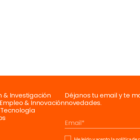
 & Investigación
Déjanos tu email y te m
, Empleo & Innovación
novedades.
 Tecnología
os
Email
He leido y acepto la
política de 