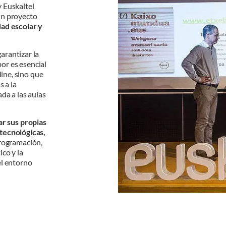
 Euskaltel
un proyecto
dad escolar y
arantizar la
bor es esencial
line, sino que
 a la
da a las aulas
ar sus propias
tecnológicas,
programación,
co y la
el entorno