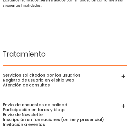
siguientes finalidades:
Tratamiento
Servicios solicitados por los usuarios:
Registro de usuario en el sitio web
Atención de consultas
Envío de encuestas de calidad
Finalidad
Participación en foros y blogs
Envío de Newsletter
Gestionar el registro de usuario en los casos en los que sea
Inscripción en formaciones (online y presencial)
necesario para permitir el acceso a las funcionalidades y
Invitación a eventos
contenidos de las herramientas disponibles a través del Sitio