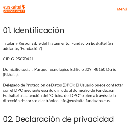
Menú
01. Identificación
Titular y Responsable del Tratamiento: Fundación Euskaltel (en 
adelante, “Fundación”)
CIF: G-95070421
Domicilio social:  Parque Tecnológico Edificio 809   48160 Derio 
(Bizkaia).
Delegado de Protección de Datos (DPO): El Usuario puede contactar 
con el DPO mediante escrito dirigido al domicilio de Fundación 
Euskaltel a la atención del “Oficina del DPO” o bien a través de la 
dirección de correo electrónico info@euskaltelfundazioa.eus.
02. Declaración de privacidad