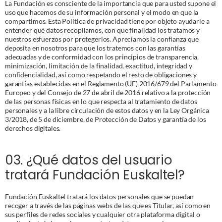
La Fundación es consciente de la importancia que para usted supone el 
uso que hacemos de su información personal y el modo en que la 
compartimos. Esta Política de privacidad tiene por objeto ayudarle a 
entender qué datos recopilamos, con que finalidad los tratamos y 
nuestros esfuerzos por protegerlos. Apreciamos la confianza que 
deposita en nosotros para que los tratemos con las garantías 
adecuadas y de conformidad con los principios de transparencia, 
minimización, limitación de la finalidad, exactitud, integridad y 
confidencialidad, así como respetando el resto de obligaciones y 
garantías establecidas en el Reglamento (UE) 2016/679 del Parlamento 
Europeo y del Consejo de 27 de abril de 2016 relativo a la protección 
de las personas físicas en lo que respecta al tratamiento de datos 
personales y a la libre circulación de estos datos y en la Ley Orgánica 
3/2018, de 5 de diciembre, de Protección de Datos y garantía de los 
derechos digitales. 
03. ¿Qué datos del usuario 
tratará Fundación Euskaltel?
Fundación Euskaltel tratará los datos personales que se puedan 
recoger a través de las páginas webs de las que es Titular, así como en 
sus perfiles de redes sociales y cualquier otra plataforma digital o 