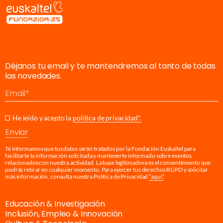
Déjanos tu email y te mantendremos al tanto de todas
las novedades.
Email
He leido y acepto la
política de privacidad*.
Enviar
Te informamos que tus datos serán tratados por la Fundación Euskaltel para
facilitarte la información solicitada y mantenerte informado sobre eventos
relacionados con nuestra actividad. La base legitimadora es el consentimiento que
podrás retirar en cualquier momento. Para ejercer tus derechos RGPD y solicitar
más información, consulta nuestra Política de Privacidad
“aquí”
.
Educación & Investigación
Inclusión, Empleo & Innovación