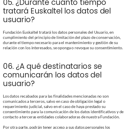
Datos tratados
05. ¿Durante cuánto tiempo 
Plazo de conservación
tratará Euskaltel los datos del 
Especificados en la política de cookies.
Mientras no solicites la oposición a este tratamiento.
Plazo de conservación
usuario?
Mientras no retires el consentimiento.
Plazo de conservación
Fundación Euskaltel tratará los datos personales del Usuario, en 
cumplimiento del principio de limitación del plazo de conservación, 
Los descritos en la política de Cookies.
durante el tiempo necesario para el mantenimiento y gestión de su 
relación con los interesados, se oponga o revoque su consentimiento.
06. ¿A qué destinatarios se 
comunicarán los datos del 
usuario?
Los datos recabados para las finalidades mencionadas no son 
comunicados a terceros, salvo en caso de obligación legal o 
requerimiento judicial, salvo en el caso de haya prestado su 
consentimiento para la comunicación de los datos identificativos y de 
contacto a terceras entidades colaboradoras de nuestra Fundación.
Por otra parte, podrán tener acceso a sus datos personales los 