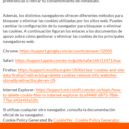
preferencias o retirar tu consentimiento de inmediato.
Además, los distintos navegadores ofrecen diferentes métodos para
bloquear y eliminar las cookies utilizadas por los sitios web. Puedes
cambiar la configuración de tu navegador para bloquear o eliminar
las cookies. A continuación figuran los enlaces a los documentos de
apoyo sobre cómo gestionar y eliminar las cookies de los principales
navegadores web.
Chrome:
https://support.google.com/accounts/answer/32050
Safari:
https://support.apple.com/en-in/guide/safari/sfri11471/mac
Firefox:
https://support.mozilla.org/en-US/kb/clear-cookies-and-site-
data-firefox?redirectslug=delete-cookies-remove-info-websites-
stored&redirectlocale=en-US
Internet Explorer:
https://support.microsoft.com/en-us/topic/how-
to-delete-cookie-files-in-internet-explorer-bca9446f-d873-78de-
77ba-d42645fa52fc
Si utilizas cualquier otro navegador, consulta la documentación
oficial de su navegador.
Cookie Policy Generated By
CookieYes - Cookie Policy Generator
.