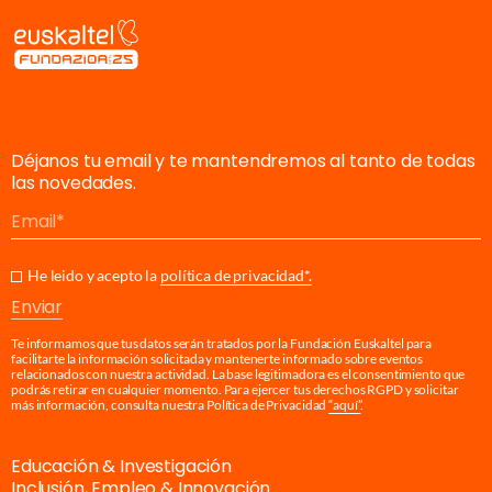
Déjanos tu email y te mantendremos al tanto de todas
las novedades.
Email
He leido y acepto la
política de privacidad*.
Enviar
Te informamos que tus datos serán tratados por la Fundación Euskaltel para
facilitarte la información solicitada y mantenerte informado sobre eventos
relacionados con nuestra actividad. La base legitimadora es el consentimiento que
podrás retirar en cualquier momento. Para ejercer tus derechos RGPD y solicitar
más información, consulta nuestra Política de Privacidad
“aquí”
.
Educación & Investigación
Inclusión, Empleo & Innovación