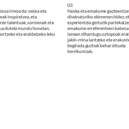
0
3
soa irmoa da: neska eta
Neska eta emakume gazteentzat
ak inspiratzea, eta
diseinaturiko ekimenen bidez, e
ren talentuak, sormenak eta
esperientzia gertutik partekatz
kua dutela mundu honetan.
emakume erreferenteen babesar
 sortzeko eta eraldatzeko leku
lanean dihardugu oztopoak erai
jakin-mina lantzeko eta erakust
begirada guztiak behar dituela
berrikuntzak.