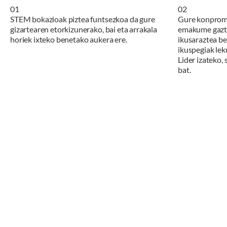
0
1
0
2
STEM bokazioak piztea funtsezkoa da gure
Gure konpromi
gizartearen etorkizunerako, bai eta arrakala
emakume gazte
horiek ixteko benetako aukera ere.
ikusaraztea be
ikuspegiak le
Lider izateko,
bat.