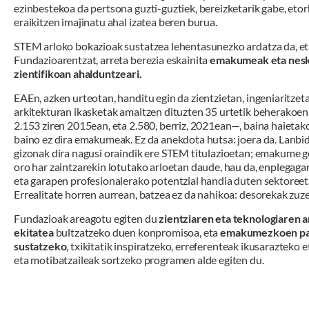
ezinbestekoa da pertsona guzti-guztiek, bereizketarik gabe, eto
eraikitzen imajinatu ahal izatea beren burua.
STEM arloko bokazioak sustatzea lehentasunezko ardatza da, et
Fundazioarentzat, arreta berezia eskainita
emakumeak eta nesk
zientifikoan ahalduntzeari.
EAEn, azken urteotan, handitu egin da zientzietan, ingeniaritzet
arkitekturan ikasketak amaitzen dituzten 35 urtetik beherakoe
2.153 ziren 2015ean, eta 2.580, berriz, 2021ean—, baina haietak
baino ez dira emakumeak. Ez da anekdota hutsa: joera da. Lanbi
gizonak dira nagusi oraindik ere STEM titulazioetan; emakume ge
oro har zaintzarekin lotutako arloetan daude, hau da, enplegaga
eta garapen profesionalerako potentzial handia duten sektoreet
Errealitate horren aurrean, batzea ez da nahikoa: desorekak zuz
Fundazioak areagotu egiten du
zientziaren eta teknologiaren 
ekitatea
bultzatzeko duen konpromisoa, eta
emakumezkoen pa
sustatzeko
, txikitatik inspiratzeko, erreferenteak ikusarazteko 
eta motibatzaileak sortzeko programen alde egiten du.