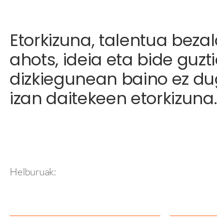
Etorkizuna, talentua bezal
ahots, ideia eta bide guzti
dizkiegunean baino ez du
izan daitekeen etorkizuna
Helburuak: