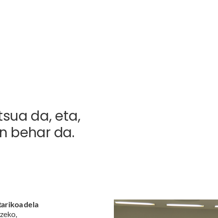
sua da, eta,
in behar da.
tarikoa dela
zeko,