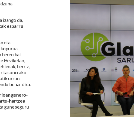
rkizuna
a izango da,
ak esparru
an eta
n kopurua —
o heren bat
de Heziketan,
hienak, berriz,
rritasunerako
atik urrun.
endu behar dira.
arloan genero-
rte-hartzea
eta gune seguru