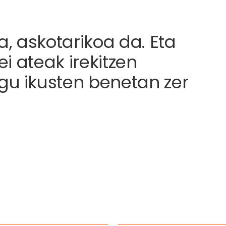
a, askotarikoa da. Eta
ei ateak irekitzen
gu ikusten benetan zer
.