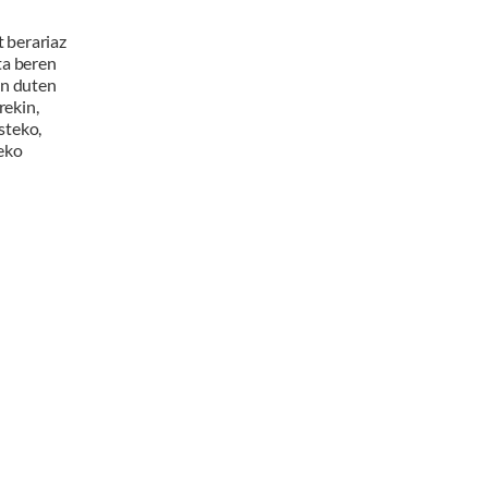
 berariaz
ta beren
en duten
ekin,
steko,
eko