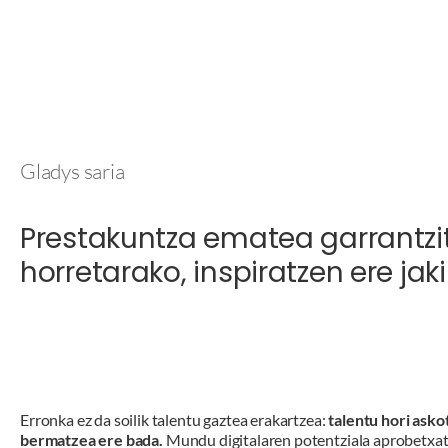
Gladys saria
Prestakuntza ematea garrantzit
horretarako, inspiratzen ere jak
Erronka ez da soilik talentu gaztea erakartzea:
talentu hori asko
bermatzea ere bada.
Mundu digitalaren potentziala aprobetxat