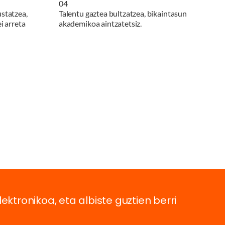
0
4
ustatzea,
Talentu gaztea bultzatzea, bikaintasun
i arreta
akademikoa aintzatetsiz.
lektronikoa, eta albiste guztien berri