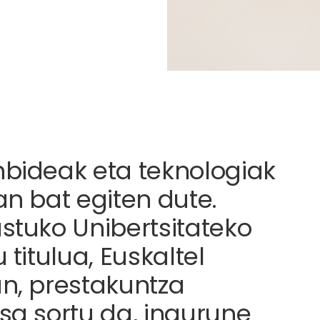
nbideak eta teknologiak
an bat egiten dute.
stuko Unibertsitateko
 titulua, Euskaltel
an, prestakuntza
sa sortu da, ingurune