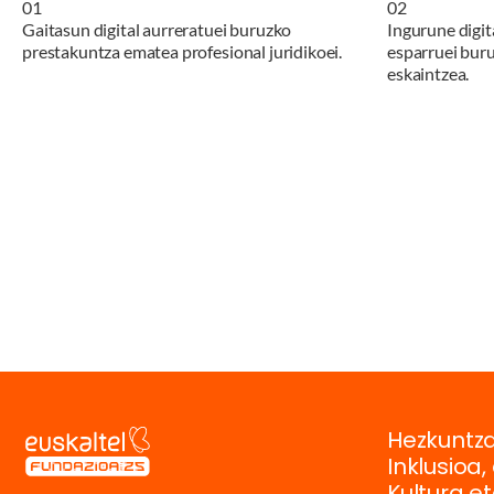
0
1
0
2
Gaitasun digital aurreratuei buruzko
Ingurune digit
prestakuntza ematea profesional juridikoei.
esparruei bur
eskaintzea.
Hezkuntza
Inklusioa
Kultura e