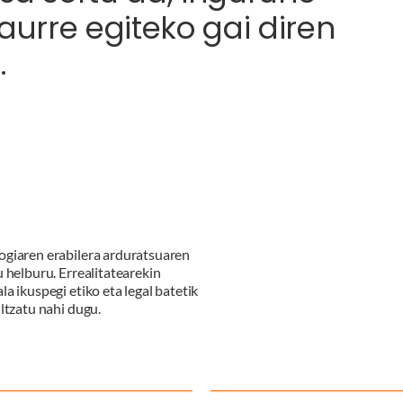
aurre egiteko gai diren
.
ogiaren erabilera arduratsuaren
 helburu. Errealitatearekin
a ikuspegi etiko eta legal batetik
ltzatu nahi dugu.