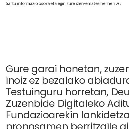
Sartu informazio osora eta egin zure izen-ematea
.
hemen
Gure garai honetan, zuze
inoiz ez bezalako abiadur
Testuinguru horretan, Deu
Zuzenbide Digitaleko Aditu
Fundazioarekin lankidetz
proposamen berritzaile gi