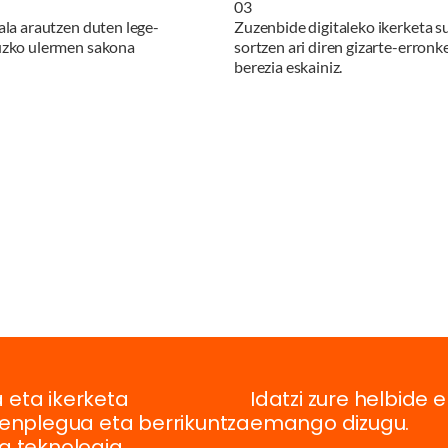
0
3
ala arautzen duten lege-
Zuzenbide digitaleko ikerketa s
uzko ulermen sakona
sortzen ari diren gizarte-erronke
berezia eskainiz.
 eta ikerketa
Idatzi zure helbide e
, enplegua eta berrikuntza
emango dizugu.
ta teknologia