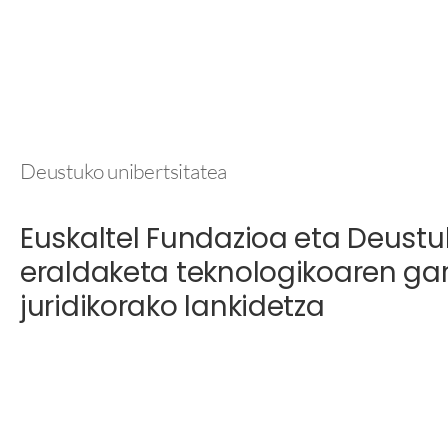
Deustuko unibertsitatea
Euskaltel Fundazioa eta Deustu
eraldaketa teknologikoaren ga
juridikorako lankidetza