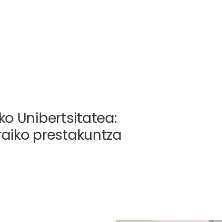
ko Unibertsitatea:
raiko prestakuntza