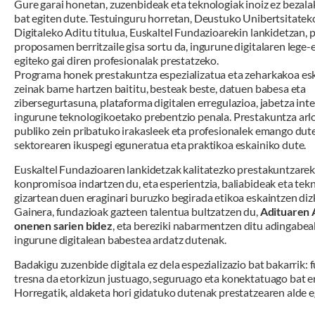
Gure garai honetan, zuzenbideak eta teknologiak inoiz ez bezal
bat egiten dute. Testuinguru horretan, Deustuko Unibertsitate
Digitaleko Aditu titulua, Euskaltel Fundazioarekin lankidetzan,
proposamen berritzaile gisa sortu da, ingurune digitalaren lege-
egiteko gai diren profesionalak prestatzeko.
Programa honek prestakuntza espezializatua eta zeharkakoa esk
zeinak barne hartzen baititu, besteak beste, datuen babesa eta
zibersegurtasuna, plataforma digitalen erregulazioa, jabetza inte
ingurune teknologikoetako prebentzio penala. Prestakuntza arlo
publiko zein pribatuko irakasleek eta profesionalek emango dute
sektorearen ikuspegi eguneratua eta praktikoa eskainiko dute.
Euskaltel Fundazioaren lankidetzak kalitatezko prestakuntzare
konpromisoa indartzen du, eta esperientzia, baliabideak eta tek
gizartean duen eraginari buruzko begirada etikoa eskaintzen diz
Gainera, fundazioak gazteen talentua bultzatzen du,
Adituaren 
onenen sarien bidez
, eta bereziki nabarmentzen ditu adingabe
ingurune digitalean babestea ardatz dutenak.
Badakigu zuzenbide digitala ez dela espezializazio bat bakarrik: 
tresna da etorkizun justuago, seguruago eta konektatuago bat er
Horregatik, aldaketa hori gidatuko dutenak prestatzearen alde e