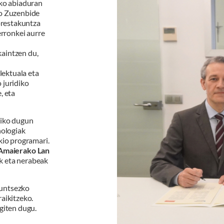
ako abiaduran
ko Zuzenbide
 prestakuntza
erronkei aurre
aintzen du,
lektuala eta
 juridiko
, eta
kiko dugun
nologiak
kio programari.
Amaierako Lan
ak eta nerabeak
funtsezko
aikitzeko.
giten dugu.