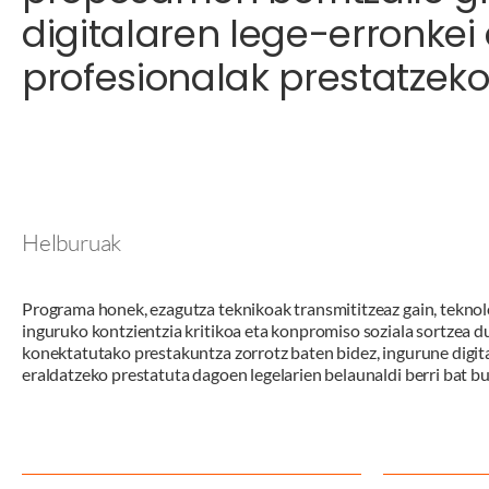
digitalaren lege-erronkei 
profesionalak prestatzeko
Helburuak
Programa honek, ezagutza teknikoak transmititzeaz gain, teknol
inguruko kontzientzia kritikoa eta konpromiso soziala sortzea du
konektatutako prestakuntza zorrotz baten bidez, ingurune digital
eraldatzeko prestatuta dagoen legelarien belaunaldi berri bat bu